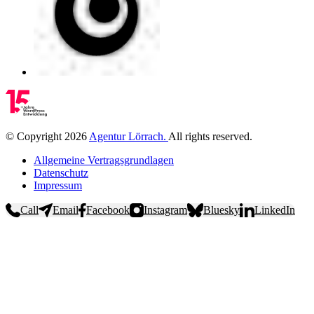
©
Copyright
2026
Agentur Lörrach
.
All rights reserved.
Allgemeine Vertragsgrundlagen
Datenschutz
Impressum
Call
Email
Facebook
Instagram
Bluesky
LinkedIn