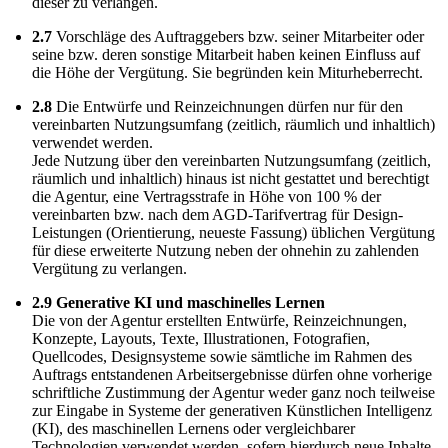
dieser zu verlangen.
2.7
Vorschläge des Auftraggebers bzw. seiner Mitarbeiter oder
seine bzw. deren sonstige Mitarbeit haben keinen Einfluss auf
die Höhe der Vergütung. Sie begründen kein Miturheberrecht.
2.8
Die Entwürfe und Reinzeichnungen dürfen nur für den
vereinbarten Nutzungsumfang (zeitlich, räumlich und inhaltlich)
verwendet werden.
Jede Nutzung über den vereinbarten Nutzungsumfang (zeitlich,
räumlich und inhaltlich) hinaus ist nicht gestattet und berechtigt
die Agentur, eine Vertragsstrafe in Höhe von 100 % der
vereinbarten bzw. nach dem AGD-Tarifvertrag für Design-
Leistungen (Orientierung, neueste Fassung) üblichen Vergütung
für diese erweiterte Nutzung neben der ohnehin zu zahlenden
Vergütung zu verlangen.
2.9 Generative KI und maschinelles Lernen
Die von der Agentur erstellten Entwürfe, Reinzeichnungen,
Konzepte, Layouts, Texte, Illustrationen, Fotografien,
Quellcodes, Designsysteme sowie sämtliche im Rahmen des
Auftrags entstandenen Arbeitsergebnisse dürfen ohne vorherige
schriftliche Zustimmung der Agentur weder ganz noch teilweise
zur Eingabe in Systeme der generativen Künstlichen Intelligenz
(KI), des maschinellen Lernens oder vergleichbarer
Technologien verwendet werden, sofern hierdurch neue Inhalte,