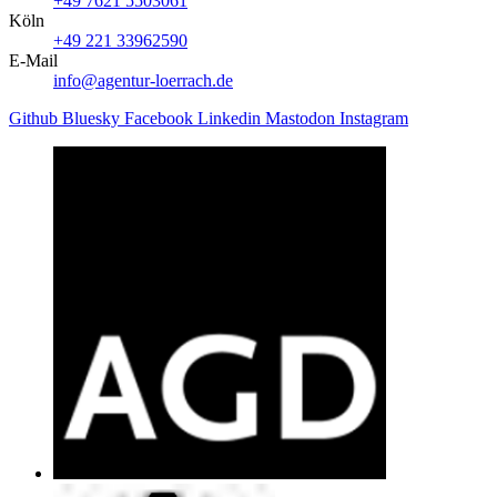
+49 7621 5503061
Köln
+49 221 33962590
E-Mail
info@agentur-loerrach.de
Github
Bluesky
Facebook
Linkedin
Mastodon
Instagram