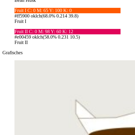
Bean Husk
Fruit I
C: 0 M: 65 Y: 100 K: 0
#ff5900
oklch(68.0% 0.214 39.8)
Fruit I
Fruit II
C: 0 M: 98 Y: 60 K: 12
#e00459
oklch(58.0% 0.231 10.5)
Fruit II
Grafisches