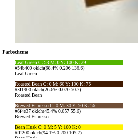
Farbschema
Leaf Green
C: 53 M: 0 Y: 100 K: 29
#54b400
oklch(68.4% 0.206 136.6)
Leaf Green
Roasted Bean
C: 0 M: 60 Y: 100 K: 75
#3f1900
oklch(26.6% 0.070 50.7)
Roasted Bean
Brewed Espresso
C: 0 M: 30 Y: 50 K: 56
#6f4e37
oklch(45.4% 0.057 55.6)
Brewed Espresso
Bean Husk
C: 0 M: 5 Y: 100 K: 0
#fff200
oklch(94.1% 0.200 105.7)