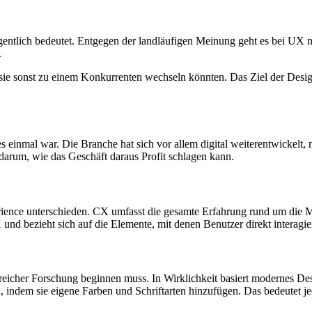
gentlich bedeutet. Entgegen der landläufigen Meinung geht es bei UX 
.
a sie sonst zu einem Konkurrenten wechseln könnten. Das Ziel der Desig
 einmal war. Die Branche hat sich vor allem digital weiterentwickelt,
darum, wie das Geschäft daraus Profit schlagen kann.
ence unterschieden. CX umfasst die gesamte Erfahrung rund um die Ma
X und bezieht sich auf die Elemente, mit denen Benutzer direkt interagie
ngreicher Forschung beginnen muss. In Wirklichkeit basiert modernes D
indem sie eigene Farben und Schriftarten hinzufügen. Das bedeutet jed